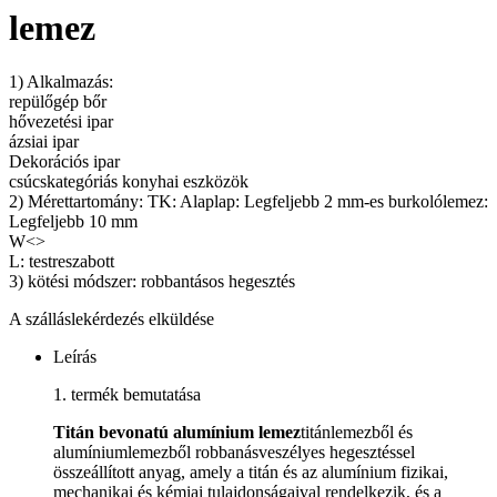
lemez
1) Alkalmazás:
repülőgép bőr
hővezetési ipar
ázsiai ipar
Dekorációs ipar
csúcskategóriás konyhai eszközök
2) Mérettartomány: TK: Alaplap: Legfeljebb 2 mm-es burkolólemez:
Legfeljebb 10 mm
W<>
L: testreszabott
3) kötési módszer: robbantásos hegesztés
A szálláslekérdezés elküldése
Leírás
1. termék bemutatása
Titán bevonatú alumínium lemez
titánlemezből és
alumíniumlemezből robbanásveszélyes hegesztéssel
összeállított anyag, amely a titán és az alumínium fizikai,
mechanikai és kémiai tulajdonságaival rendelkezik, és a