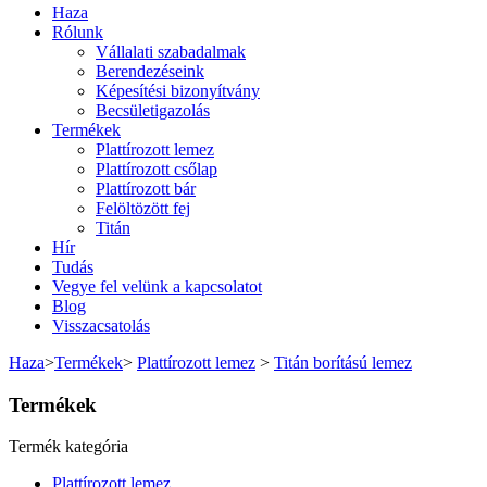
Haza
Rólunk
Vállalati szabadalmak
Berendezéseink
Képesítési bizonyítvány
Becsületigazolás
Termékek
Plattírozott lemez
Plattírozott csőlap
Plattírozott bár
Felöltözött fej
Titán
Hír
Tudás
Vegye fel velünk a kapcsolatot
Blog
Visszacsatolás
Haza
>
Termékek
>
Plattírozott lemez
>
Titán borítású lemez
Termékek
Termék kategória
Plattírozott lemez