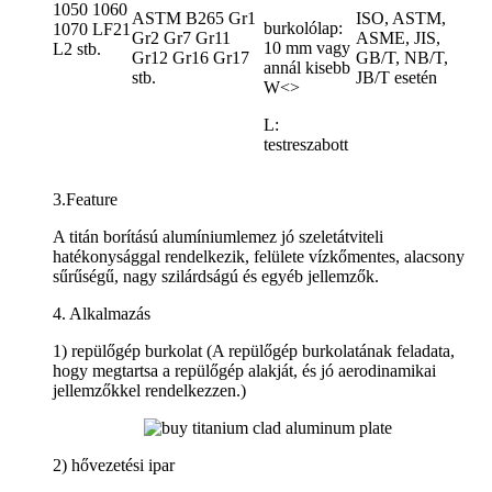
1050 1060
ASTM B265 Gr1
ISO, ASTM,
burkolólap:
1070 LF21
Gr2 Gr7 Gr11
ASME, JIS,
10 mm vagy
L2 stb.
Gr12 Gr16 Gr17
GB/T, NB/T,
annál kisebb
stb.
JB/T esetén
W<>
L:
testreszabott
3.Feature
A titán borítású alumíniumlemez jó szeletátviteli
hatékonysággal rendelkezik, felülete vízkőmentes, alacsony
sűrűségű, nagy szilárdságú és egyéb jellemzők.
4. Alkalmazás
1) repülőgép burkolat (A repülőgép burkolatának feladata,
hogy megtartsa a repülőgép alakját, és jó aerodinamikai
jellemzőkkel rendelkezzen.)
2) hővezetési ipar