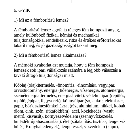
6. GYIK
1) Mi az a fémborítású lemez?
A fémborítású lemez egyfajta réteges fém kompozit anyag,
amely különböző fizikai, kémiai és mechanikai
tulajdonságokkal rendelkezik, ritka és értékes erőforrásokat
takarít meg, és jó gazdaságosságot takarít meg.
2) Mi a fémborítású lemez alkalmazása?
A mérnöki gyakorlat azt mutatja, hogy a fém kompozit
lemezek sok ipari vállalkozás számára a legjobb választás a
kiváló átfogó tulajdonságai miatt.
Kőolaj (olajkitermelés, -finomítás, -finomítás), vegyipar,
orvostudomány, energia (hőenergia, vízenergia, atomenergia,
szemétenergia-termelés, energiaátvitel), védelmi ipar (repülés,
repülőgépipar, fegyverek), könnyűipar (só, cukor, élelmiszer,
papír, bőr), színesfémkohászat (réz, alumínium, nikkel, kobalt,
ólom, cink, szén, ritkaföldfém), acél, közlekedés (vasút,
metró, kisvasút), környezetvédelem (szennyvízkezelés,
hulladék-újrahasznosítás ), élet (sótalanítás, tisztítás, tengervíz
hűtés, Konyhai edények), tengerészet, vízvédelem (kapu),