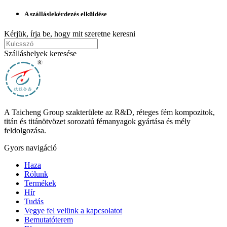
A szálláslekérdezés elküldése
Kérjük, írja be, hogy mit szeretne keresni
Szálláshelyek keresése
A Taicheng Group szakterülete az R&D, réteges fém kompozitok,
titán és titánötvözet sorozatú fémanyagok gyártása és mély
feldolgozása.
Gyors navigáció
Haza
Rólunk
Termékek
Hír
Tudás
Vegye fel velünk a kapcsolatot
Bemutatóterem