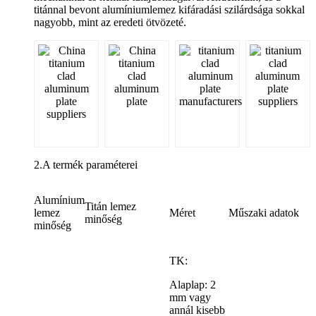
titánnal bevont alumíniumlemez kifáradási szilárdsága sokkal
nagyobb, mint az eredeti ötvözeté.
2.A termék paraméterei
Alumínium
Titán lemez
lemez
Méret
Műszaki adatok
minőség
minőség
TK:
Alaplap: 2
mm vagy
annál kisebb