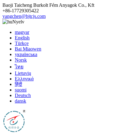
Baoji Taicheng Burkolt Fém Anyagok Co., Kft
+86-17729305422
yangchen@bjtcjs.com
Nyelv
magyar
English
Türkçe
Bai Miaowen
українська
Norsk
ไทย
Lietuvių
Ελληνικά
हिंदी
suomi
Deutsch
dansk