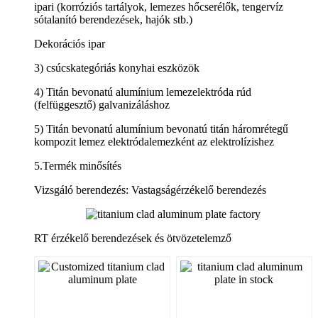
ipari (korróziós tartályok, lemezes hőcserélők, tengervíz
sótalanító berendezések, hajók stb.)
Dekorációs ipar
3) csúcskategóriás konyhai eszközök
4) Titán bevonatú alumínium lemezelektróda rúd
(felfüggesztő) galvanizáláshoz
5) Titán bevonatú alumínium bevonatú titán háromrétegű
kompozit lemez elektródalemezként az elektrolízishez
5.Termék minősítés
Vizsgáló berendezés: Vastagságérzékelő berendezés
RT érzékelő berendezések és ötvözetelemző