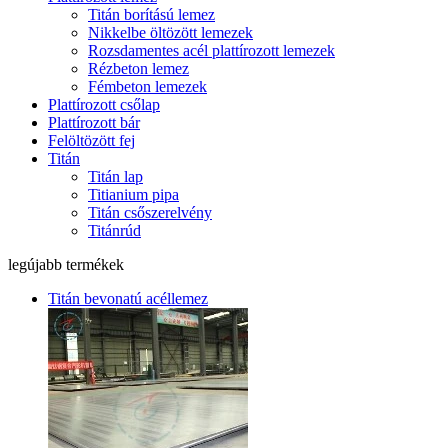
Titán borítású lemez
Nikkelbe öltözött lemezek
Rozsdamentes acél plattírozott lemezek
Rézbeton lemez
Fémbeton lemezek
Plattírozott csőlap
Plattírozott bár
Felöltözött fej
Titán
Titán lap
Titianium pipa
Titán csőszerelvény
Titánrúd
legújabb termékek
Titán bevonatú acéllemez