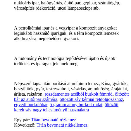
nukleáris ipar, hajógyártás, építőipar, gépipar, számítógép,
városépítés (dekoráció, utcai lámpaoszlop) stb.
A petrolkémiai ipar és a vegyipar a kompozit anyagokat
leginkább használó iparágak, és a fém kompozit lemezek
alkalmazása meglehetősen gyakori.
A tudomány és technológia fejlődésével újabb és újabb
területek és iparágak jelennek meg.
Népszerű tags: titán borítású alumínium lemez, Kína, gyártók,
beszállítók, gyár, testreszabott, vásárlás, ár, minőség, árajánlat,
árlista, raktáron,
rozsdamentes acélból burkolt fémrúd
,
öltözött
bár az autóipar számára
,
öltözött sáv kémiai feldolgozáshoz
,
egyedi burkolóbár
,
5 gramm arany burkolt rudat
,
öltözött
kerek sáv nagy teljesítményű használatra
Egy pár:
Titán bevonatú rézlemez
Következő:
Titán bevonatú nikkellemez